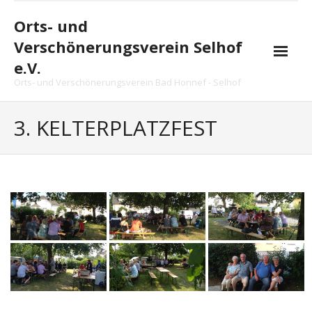
Skip
to
Orts- und
content
Verschönerungsverein Selhof
e.V.
Orts- und Verschönerungsverein Bad Honnef - Selhof
Startseite
3. KELTERPLATZFEST
Vereinsnachrichten
Vorstand
Arbeitsgruppe
Projekte
Chronik
Termine