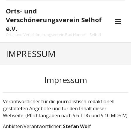
Skip
to
Orts- und
content
Verschönerungsverein Selhof
e.V.
Orts- und Verschönerungsverein Bad Honnef - Selhof
Startseite
IMPRESSUM
Vereinsnachrichten
Vorstand
Impressum
Arbeitsgruppe
Projekte
Verantwortlicher für die journalistisch-redaktionell
gestalteten Angebote und für den Inhalt dieser
Chronik
Webseite: (Pflichtangaben nach § 6 TDG und § 10 MDStV)
Termine
Anbieter/Verantwortlicher:
Stefan Wolf