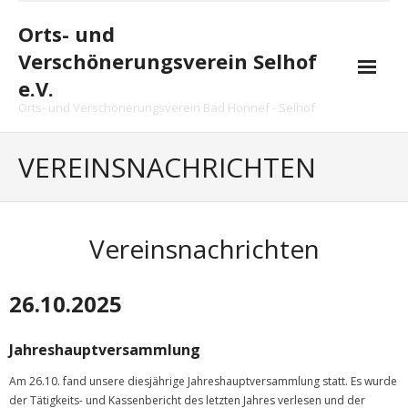
Skip
to
Orts- und
content
Verschönerungsverein Selhof
e.V.
Orts- und Verschönerungsverein Bad Honnef - Selhof
Startseite
VEREINSNACHRICHTEN
Vereinsnachrichten
Vorstand
Vereinsnachrichten
Arbeitsgruppe
26.10.2025
Projekte
Chronik
Jahreshauptversammlung
Termine
Am 26.10. fand unsere diesjährige Jahreshauptversammlung statt. Es wurde
der Tätigkeits- und Kassenbericht des letzten Jahres verlesen und der