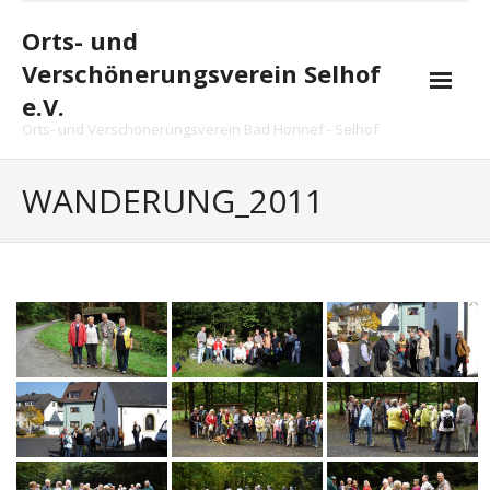
Skip
to
Orts- und
content
Verschönerungsverein Selhof
e.V.
Orts- und Verschönerungsverein Bad Honnef - Selhof
Startseite
WANDERUNG_2011
Vereinsnachrichten
Vorstand
Arbeitsgruppe
Projekte
Chronik
Termine